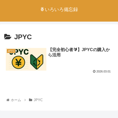
🍍いろいろ備忘録
JPYC
【完全初心者🔰】JPYCの購入か
JPYC
ら活用
2026.03.01
ホーム
JPYC